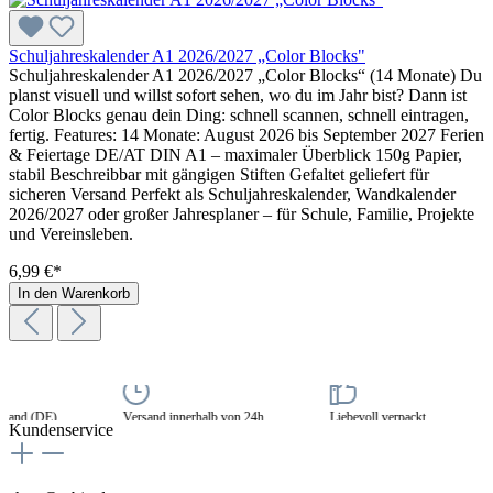
Schuljahreskalender A1 2026/2027 „Color Blocks"
Schuljahreskalender A1 2026/2027 „Color Blocks“ (14 Monate) Du
planst visuell und willst sofort sehen, wo du im Jahr bist? Dann ist
Color Blocks genau dein Ding: schnell scannen, schnell eintragen,
fertig. Features: 14 Monate: August 2026 bis September 2027 Ferien
& Feiertage DE/AT DIN A1 – maximaler Überblick 150g Papier,
stabil Beschreibbar mit gängigen Stiften Gefaltet geliefert für
sicheren Versand Perfekt als Schuljahreskalender, Wandkalender
2026/2027 oder großer Jahresplaner – für Schule, Familie, Projekte
und Vereinsleben.
6,99 €*
In den Warenkorb
and (DE)
Versand innerhalb von 24h
Liebevoll verpackt
Kundenservice