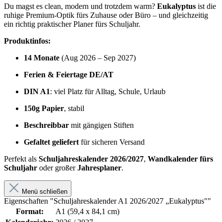
Du magst es clean, modern und trotzdem warm?
Eukalyptus
ist die
ruhige Premium-Optik fürs Zuhause oder Büro – und gleichzeitig
ein richtig praktischer Planer fürs Schuljahr.
Produktinfos:
14 Monate
(Aug 2026 – Sep 2027)
Ferien & Feiertage DE/AT
DIN A1
: viel Platz für Alltag, Schule, Urlaub
150g Papier
, stabil
Beschreibbar
mit gängigen Stiften
Gefaltet geliefert
für sicheren Versand
Perfekt als
Schuljahreskalender 2026/2027
,
Wandkalender fürs
Schuljahr
oder großer
Jahresplaner
.
Menü schließen
Eigenschaften "Schuljahreskalender A1 2026/2027 „Eukalyptus""
Format:
A1 (59,4 x 84,1 cm)