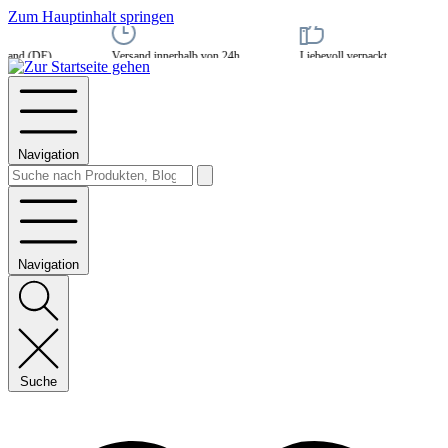
Zum Hauptinhalt springen
and (DE)
Versand innerhalb von 24h
Liebevoll verpackt
Navigation
Navigation
Suche