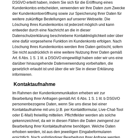
DSGVO erteilt haben, indem Sie sich für die Eröffnung eines
Kundenkontos entscheiden, verwenden wir Ihre Daten zum Zwecke
der Kundenkontoeröffnung sowie zur Speicherung Ihrer Daten für
weitere zukünftige Bestellungen auf unserer Webseite. Die
Löschung Ihres Kundenkontos ist jederzeit möglich und kann
entweder durch eine Nachricht an die in dieser
Datenschutzerklärung beschriebene Kontaktmöglichkeit oder über
eine dafür vorgesehene Funktion im Kundenkonto erfolgen. Nach
Löschung Ihres Kundenkontos werden Ihre Daten gelöscht, sofern
Sie nicht ausdrücklich in eine weitere Nutzung Ihrer Daten gemäß
Art. 6 Abs. 1 S. 1 lit. a DSGVO eingewilligt haben oder wir uns eine
darüber hinausgehende Datenverwendung vorbehalten, die
gesetzlich erlaubt ist und über die wir Sie in dieser Erklärung
informieren.
Kontaktaufnahme
Im Rahmen der Kundenkommunikation erheben wir zur
Bearbeitung Ihrer Anfragen gemäß Art. 6 Abs. 1 S. 1 lit. b DSGVO
personenbezogene Daten, wenn Sie uns diese bei einer
Kontaktaufnahme mit uns (z.B. per Kontaktformular, Live-Chat-Tool
oder E-Mail) freiwillig mitteilen. Pflichtfelder werden als solche
gekennzeichnet, da wir in diesen Fällen die Daten zwingend zur
Bearbeitung Ihrer Kontaktaufnahme benötigen. Welche Daten
erhoben werden, ist aus den jeweiligen Eingabeformularen
ersichtlich. Nach vollständiger Bearbeitung Ihrer Anfrage werden