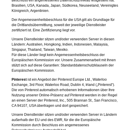
Beschluss ein angemessenes Datenschutzniveau festgestellt hat:
Brasilien, USA, Kanada, Japan, Südkorea, Neuseeland, Vereinigtes
Königreich, Argentinien.
Der Angemessenheitsbeschluss für die USA gilt als Grundlage für
die Drittlandsübermittlung, soweit der jeweilige Dienstleister
zertifiziert ist. Eine Zertifizierung liegt vor.
Unsere Dienstleister sitzen und/oder verwenden Server in diesen
Ländern: Australien, Hongkong, Indien, Indonesien, Malaysia,
Singapur, Thailand, Taiwan, Mexiko.
Für diese Länder liegt kein Angemessenheitsbeschluss der
Europäischen Kommission vor. Unsere Zusammenarbeit mit Ihnen
stützt sich auf diese Garantien: Standarddatenschutzklauseln der
Europäischen Kommission.
Pinterest
ist ein Angebot der Pinterest Europe Ltd., Waterloo
Exchange, 3rd Floor, Waterloo Road, Dublin 4, Irland („Pinterest“).
Die von Pinterest automatisch erhobenen Informationen über Ihre
Nutzung unserer Online-Präsenz auf Pinterest werden in der Regel
an einen Server der Pinterest, Inc., 505 Brannan St., San Francisco,
CA 94107, USA übertragen und dort gespeichert.
Unsere Dienstleister sitzen und/oder verwenden Server in Ländern
außerhalb der EU und des EWR, für die die Europäische
Kommission durch Beschluss ein angemessenes