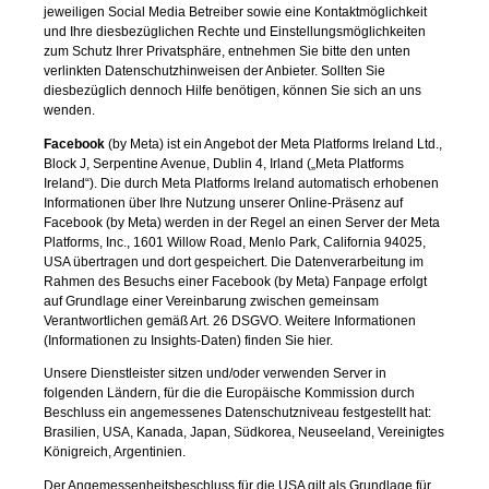
jeweiligen Social Media Betreiber sowie eine Kontaktmöglichkeit
und Ihre diesbezüglichen Rechte und Einstellungsmöglichkeiten
zum Schutz Ihrer Privatsphäre, entnehmen Sie bitte den unten
verlinkten Datenschutzhinweisen der Anbieter. Sollten Sie
diesbezüglich dennoch Hilfe benötigen, können Sie sich an uns
wenden.
Facebook
(by Meta)
ist ein Angebot der Meta Platforms Ireland Ltd.,
Block J, Serpentine Avenue, Dublin 4, Irland („Meta Platforms
Ireland“). Die durch Meta Platforms Ireland automatisch erhobenen
Informationen über Ihre Nutzung unserer Online-Präsenz auf
Facebook (by Meta) werden in der Regel an einen Server der Meta
Platforms, Inc., 1601 Willow Road, Menlo Park, California 94025,
USA übertragen und dort gespeichert. Die Datenverarbeitung im
Rahmen des Besuchs einer Facebook (by Meta) Fanpage erfolgt
auf Grundlage einer Vereinbarung zwischen gemeinsam
Verantwortlichen gemäß Art. 26 DSGVO. Weitere Informationen
(Informationen zu Insights-Daten) finden Sie
hier
.
Unsere Dienstleister sitzen und/oder verwenden Server in
folgenden Ländern, für die die Europäische Kommission durch
Beschluss ein angemessenes Datenschutzniveau festgestellt hat:
Brasilien, USA, Kanada, Japan, Südkorea, Neuseeland, Vereinigtes
Königreich, Argentinien.
Der Angemessenheitsbeschluss für die USA gilt als Grundlage für