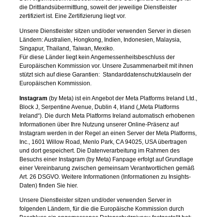
die Drittlandsübermittlung, soweit der jeweilige Dienstleister
zertifiziert ist. Eine Zertifizierung liegt vor.
Unsere Dienstleister sitzen und/oder verwenden Server in diesen
Ländern: Australien, Hongkong, Indien, Indonesien, Malaysia,
Singapur, Thailand, Taiwan, Mexiko.
Für diese Länder liegt kein Angemessenheitsbeschluss der
Europäischen Kommission vor. Unsere Zusammenarbeit mit ihnen
stützt sich auf diese Garantien: Standarddatenschutzklauseln der
Europäischen Kommission.
Instagram
(by Meta)
ist ein Angebot der Meta Platforms Ireland Ltd.,
Block J, Serpentine Avenue, Dublin 4, Irland („Meta Platforms
Ireland“). Die durch Meta Platforms Ireland automatisch erhobenen
Informationen über Ihre Nutzung unserer Online-Präsenz auf
Instagram werden in der Regel an einen Server der Meta Platforms,
Inc., 1601 Willow Road, Menlo Park, CA 94025, USA übertragen
und dort gespeichert. Die Datenverarbeitung im Rahmen des
Besuchs einer Instagram (by Meta) Fanpage erfolgt auf Grundlage
einer Vereinbarung zwischen gemeinsam Verantwortlichen gemäß
Art. 26 DSGVO. Weitere Informationen (Informationen zu Insights-
Daten) finden Sie
hier
.
Unsere Dienstleister sitzen und/oder verwenden Server in
folgenden Ländern, für die die Europäische Kommission durch