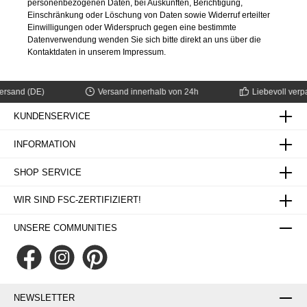
personenbezogenen Daten, bei Auskünften, Berichtigung,
Einschränkung oder Löschung von Daten sowie Widerruf erteilter
Einwilligungen oder Widerspruch gegen eine bestimmte
Datenverwendung wenden Sie sich bitte direkt an uns über die
Kontaktdaten in unserem Impressum.
sand (DE)
Versand innerhalb von 24h
Liebevoll verpack
KUNDENSERVICE
INFORMATION
SHOP SERVICE
WIR SIND FSC-ZERTIFIZIERT!
UNSERE COMMUNITIES
NEWSLETTER