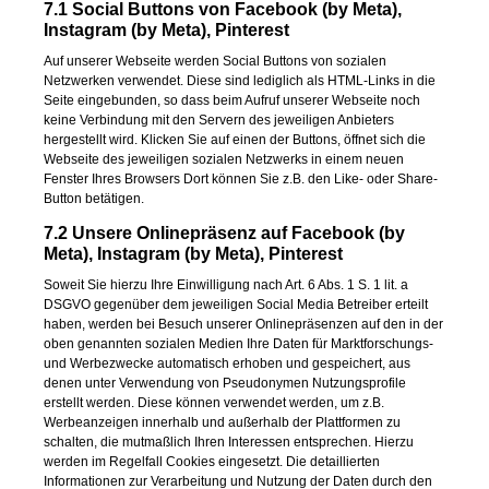
7.1 Social Buttons von Facebook (by Meta),
Instagram (by Meta), Pinterest
Auf unserer Webseite werden Social Buttons von sozialen
Netzwerken verwendet. Diese sind lediglich als HTML-Links in die
Seite eingebunden, so dass beim Aufruf unserer Webseite noch
keine Verbindung mit den Servern des jeweiligen Anbieters
hergestellt wird. Klicken Sie auf einen der Buttons, öffnet sich die
Webseite des jeweiligen sozialen Netzwerks in einem neuen
Fenster Ihres Browsers Dort können Sie z.B. den Like- oder Share-
Button betätigen.
7.2 Unsere Onlinepräsenz auf Facebook (by
Meta), Instagram (by Meta), Pinterest
Soweit Sie hierzu Ihre Einwilligung nach Art. 6 Abs. 1 S. 1 lit. a
DSGVO gegenüber dem jeweiligen Social Media Betreiber erteilt
haben, werden bei Besuch unserer Onlinepräsenzen auf den in der
oben genannten sozialen Medien Ihre Daten für Marktforschungs-
und Werbezwecke automatisch erhoben und gespeichert, aus
denen unter Verwendung von Pseudonymen Nutzungsprofile
erstellt werden. Diese können verwendet werden, um z.B.
Werbeanzeigen innerhalb und außerhalb der Plattformen zu
schalten, die mutmaßlich Ihren Interessen entsprechen. Hierzu
werden im Regelfall Cookies eingesetzt. Die detaillierten
Informationen zur Verarbeitung und Nutzung der Daten durch den