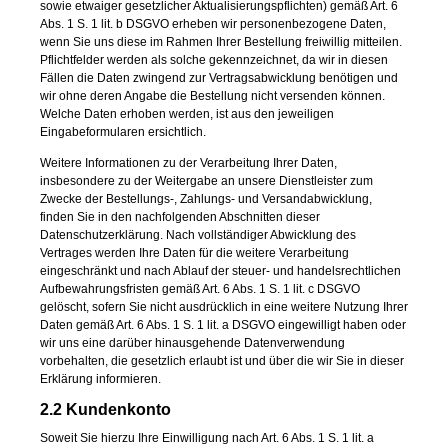
sowie etwaiger gesetzlicher Aktualisierungspflichten) gemäß Art. 6
Abs. 1 S. 1 lit. b DSGVO erheben wir personenbezogene Daten,
wenn Sie uns diese im Rahmen Ihrer Bestellung freiwillig mitteilen.
Pflichtfelder werden als solche gekennzeichnet, da wir in diesen
Fällen die Daten zwingend zur Vertragsabwicklung benötigen und
wir ohne deren Angabe die Bestellung nicht versenden können.
Welche Daten erhoben werden, ist aus den jeweiligen
Eingabeformularen ersichtlich.
Weitere Informationen zu der Verarbeitung Ihrer Daten,
insbesondere zu der Weitergabe an unsere Dienstleister zum
Zwecke der Bestellungs-, Zahlungs- und Versandabwicklung,
finden Sie in den nachfolgenden Abschnitten dieser
Datenschutzerklärung. Nach vollständiger Abwicklung des
Vertrages werden Ihre Daten für die weitere Verarbeitung
eingeschränkt und nach Ablauf der steuer- und handelsrechtlichen
Aufbewahrungsfristen gemäß Art. 6 Abs. 1 S. 1 lit. c DSGVO
gelöscht, sofern Sie nicht ausdrücklich in eine weitere Nutzung Ihrer
Daten gemäß Art. 6 Abs. 1 S. 1 lit. a DSGVO eingewilligt haben oder
wir uns eine darüber hinausgehende Datenverwendung
vorbehalten, die gesetzlich erlaubt ist und über die wir Sie in dieser
Erklärung informieren.
2.2 Kundenkonto
Soweit Sie hierzu Ihre Einwilligung nach Art. 6 Abs. 1 S. 1 lit. a