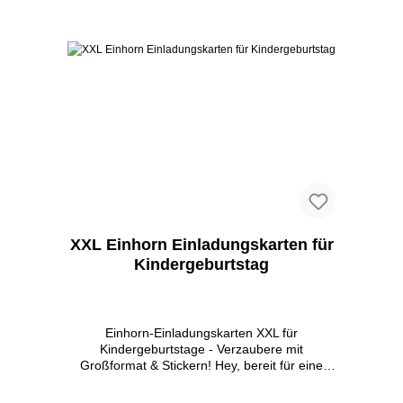
nicht nur Spaß, sondern auch Bildung, indem
In den Warenkorb
sie Neugier auf die Urzeit wecken. Dank
unseres klimaneutralen Drucks sind sie auch
eine umweltfreundliche Wahl. Mach dich bereit
für eine Party, die in der Steinzeit beginnt und
in unvergesslichen Erinnerungen endet. P.S.
Diese Einladungskarten samt passenden
Umschlägen findest Du auch bei uns.
XXL Einhorn Einladungskarten für
Kindergeburtstag
Einhorn-Einladungskarten XXL für
Kindergeburtstage - Verzaubere mit
Großformat & Stickern! Hey, bereit für eine
extra große Portion Zauber? Unsere XXL
Einhorn-Einladungskarten bringen magische