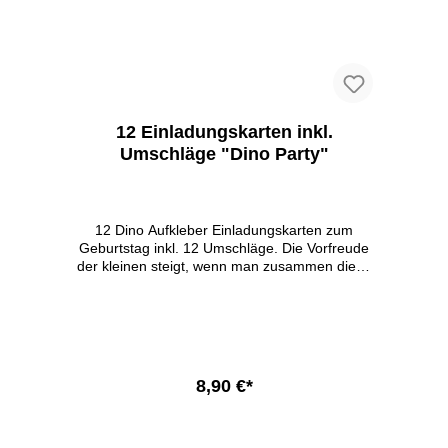
die Gesichter der kleinen Gäste!
12 Einladungskarten inkl.
Umschläge "Dino Party"
12 Dino Aufkleber Einladungskarten zum
Geburtstag inkl. 12 Umschläge. Die Vorfreude
der kleinen steigt, wenn man zusammen diese
tollen Karten aus Aufkleber ausfüllt und alle
seine Freunde einladen darf. 12x DIN A6 10,5
x 14,8 cm 12x passende bunte Umschläge
abgerundee Ecken abziehbaren Aufklebern
(die Karte selbst ist ein großer Sticker)
beschreibbar ein Teil darf selbst ausgemalt
8,90 €*
werden 350g Papier In Deutschland gedruckt
In den Warenkorb