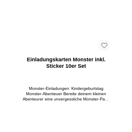
alle wichtigen Informationen mitteilen kannst.
Unsere Einladungskarten sind ideal für Jungen
und Mädchen und laden alle Freunde und
Familie deines Kindes zu einer
unvergesslichen Einschulungsparty ein.
Bereite deinem Kind und seinen Gästen eine
Freude und wähle unsere
Einschulungseinladungen. Einfach ausfüllen,
verteilen und gemeinsam feiern!
Einladungskarten Monster inkl.
Sticker 10er Set
Monster-Einladungen: Kindergeburtstag
Monster-Abenteuer Bereite deinem kleinen
Abenteurer eine unvergessliche Monster-Party
vor! Unsere Einladungskarten für
Kindergeburtstage sind perfekt für dich. Mit
süßen Monster-Designs und einer Größe von
14,8 x 14,8 cm sind die Karten etwas ganz
Besonderes. Das Set umfasst 10 Karten,
passende Umschläge und coole Monster-