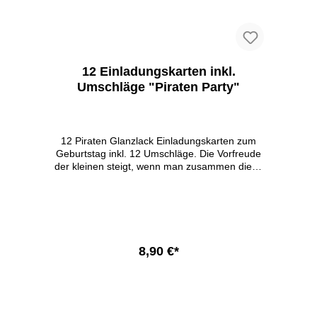
12 Einladungskarten inkl.
Umschläge "Piraten Party"
12 Piraten Glanzlack Einladungskarten zum
Geburtstag inkl. 12 Umschläge. Die Vorfreude
der kleinen steigt, wenn man zusammen diese
tollen Karten ausfüllt und alle seine Freunde
einladen darf. 12x DIN A6 10,5 x 14,8 cm 12x
passende bunte Umschläge abgerundee
Ecken Glanzlack beschreibbar ein Teil darf
selbst ausgemalt werden 350g Papier In
Deutschland gedruckt
8,90 €*
In den Warenkorb