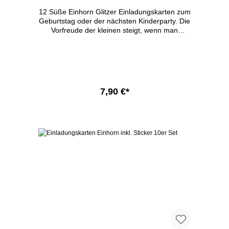
12 Süße Einhorn Glitzer Einladungskarten zum
Geburtstag oder der nächsten Kinderparty. Die
Vorfreude der kleinen steigt, wenn man
zusammen diese tollen Karten mit echtem
Glitzer ausfüllt und alle Freunde einladen darf.
DIN A6 10,5 x 14,8 cm abgerundee Ecken
echtes Glitzer beschreibbar ein Teil darf selbst
ausgemalt werden 350g Papier In Deutschland
gedruckt
7,90 €*
In den Warenkorb