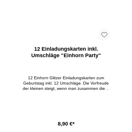
12 Einladungskarten inkl.
Umschläge "Einhorn Party"
12 Einhorn Glitzer Einladungskarten zum
Geburtstag inkl. 12 Umschläge. Die Vorfreude
der kleinen steigt, wenn man zusammen diese
tollen Karten mit echtem Glitzer ausfüllt und
alle Freunde einladen darf. 12x DIN A6 10,5 x
14,8 cm 12x passende bunte Umschläge
abgerundee Ecken echtes Glitzer beschreibbar
ein Teil darf selbst ausgemalt werden 350g
Papier In Deutschland gedruckt
8,90 €*