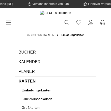
d (DE)
Versand innerhalb von 24h
Liebevoll verpackt
tinhalt springen
Sie sind hier:
KARTEN
Einladungskarten
BÜCHER
KALENDER
PLANER
KARTEN
Einladungskarten
Glückwunschkarten
Grußkarten