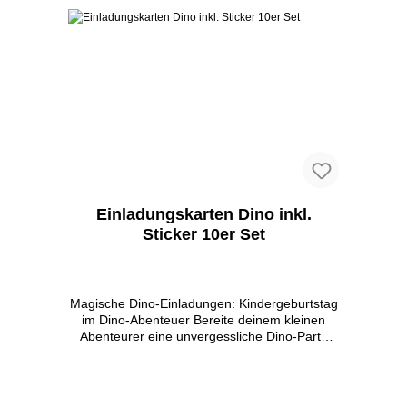
Einladungskarten Dino inkl.
Sticker 10er Set
Magische Dino-Einladungen: Kindergeburtstag
im Dino-Abenteuer Bereite deinem kleinen
Abenteurer eine unvergessliche Dino-Party
vor! Unsere Einladungskarten für
Kindergeburtstage sind perfekt für dich. Mit
süßen Dino-Designs und einer Größe von 14,8
x 14,8 cm sind die Karten etwas besonderes.