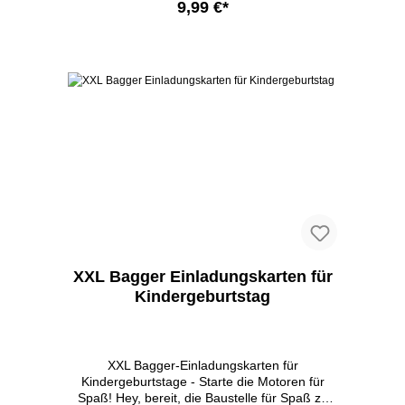
9,99 €*
Sticker. Du musst nur noch deine Daten
eintragen – einfach, oder? Wir drucken
klimaneutral und gestalten mit Liebe in
In den Warenkorb
Deutschland. Schenke deinem Kind magische
Momente!
XXL Bagger Einladungskarten für
Kindergeburtstag
XXL Bagger-Einladungskarten für
Kindergeburtstage - Starte die Motoren für
Spaß! Hey, bereit, die Baustelle für Spaß zu