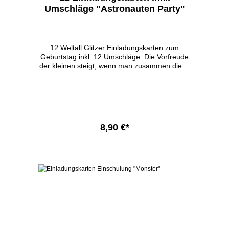
Umschläge "Astronauten Party"
12 Weltall Glitzer Einladungskarten zum
Geburtstag inkl. 12 Umschläge. Die Vorfreude
der kleinen steigt, wenn man zusammen diese
tollen Karten mit echtem Glitzer ausfüllt und
alle Freunde einladen darf. 12x DIN A6 10,5 x
14,8 cm 12x passende bunte Umschläge
abgerundee Ecken echtes Glitzer beschreibbar
ein Teil darf selbst ausgemalt werden 350g
Papier In Deutschland gedruckt
8,90 €*
In den Warenkorb