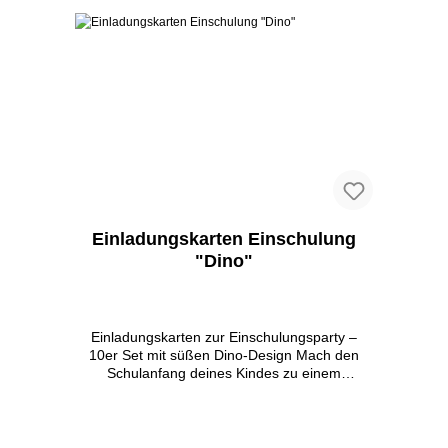
personalisiert werden. Bereite deinem Kind
eine unvergessliche Überraschung mit
unserem Set aus Einladungskarten, Tüten und
Aufklebern. Bestelle jetzt!
Einladungskarten Einschulung
"Dino"
Einladungskarten zur Einschulungsparty –
10er Set mit süßen Dino-Design Mach den
Schulanfang deines Kindes zu einem
unvergesslichen Erlebnis! Unsere
Einladungskarten zur Einschulung sind perfekt,
um diesen besonderen Tag gebührend zu
feiern. Das 10er Set besticht durch ein liebevoll