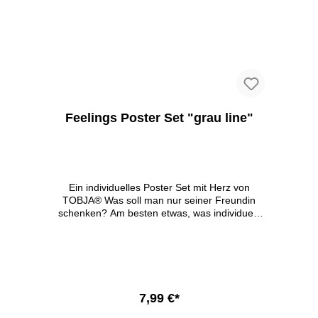
Feelings Poster Set "grau line"
Ein individuelles Poster Set mit Herz von
TOBJA® Was soll man nur seiner Freundin
schenken? Am besten etwas, was individuell,
pfiffig ist und Deine Liebe zu Ihr ausdrückt!
Wir stellen vor: Das passende Geschenk zum
Ausdruck Deiner Liebe und zum Wohlfühlen!
Schöner Wohnen: Das Besondere, welches
einen Raum wohnlich macht und Behagen
bringt - mit unserem Posterset setzt Du
7,99 €*
Akzente. In einer Linie oder versetzt, verspielt
oder gradlinig - so individuell wie man selbst.