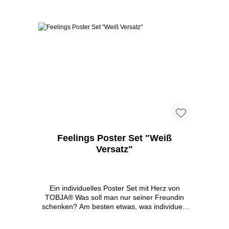
Gestalte Deine Räume nach Deiner
In den Warenkorb
Philosophie und Lebenseinstellung Liebe
verschenken: Zum Valentinstag, Geburtstag
oder Weihnachten - es gibt viele Möglichkeiten
seine Liebe zu zeigen. Mit diesem Posterset
hat man sich Gedanken gemacht und etwas
Individuelles, Einzigartiges gefunden. Unsere
Kunstdrucke werden geschenkfertig in einem
extra angefertigten hochwertigen Umschlag
versendet Qualität: Mattes extra dickes
Premium Papier 350 g/m² in TOP Qualität. Mit
Liebe zum Detail in Deutschland gestaltet und
gedruckt. Auch ohne Bilderrahmen sind die
Bilder der Blickfang im Zimmer. Im
Wohnzimmer, Flur oder als Schlafzimmer
Feelings Poster Set "Weiß
Poster Set Zufriedenheit: Versand erfolgt
Versatz"
knicksicher, ohne Bilderrahmen und
Dekoration, flach liegend (nicht gerollt!).
Solltest Du mit dem Produkt nicht zufrieden
sein, gibt es das Geld zurück, ohne Wenn und
Ein individuelles Poster Set mit Herz von
Aber. Die Marke TOBJA steht für Qualität &
TOBJA® Was soll man nur seiner Freundin
Liebe zum Detail BESTELLE JETZT
schenken? Am besten etwas, was individuell,
SORGENFREI DEIN POSTER SET!
pfiffig ist und Deine Liebe zu Ihr ausdrückt!
Wir stellen vor: Das passende Geschenk zum