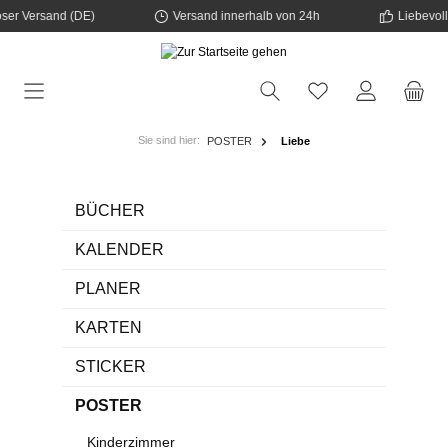
ser Versand (DE)
Versand innerhalb von 24h
Liebevoll
tinhalt springen
Sie sind hier:
POSTER
Liebe
BÜCHER
KALENDER
PLANER
KARTEN
STICKER
POSTER
Kinderzimmer