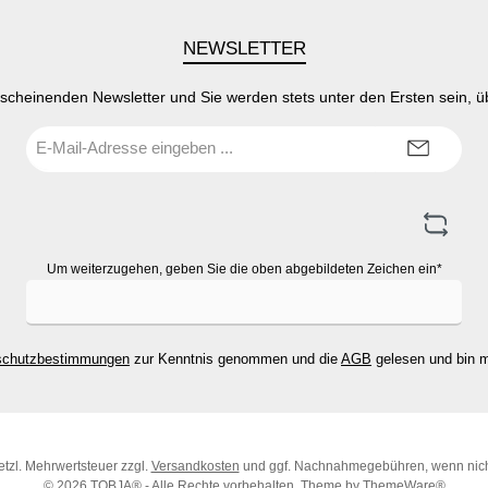
NEWSLETTER
rscheinenden Newsletter und Sie werden stets unter den Ersten sein, 
E-
Mail-
Adresse*
Um weiterzugehen, geben Sie die oben abgebildeten Zeichen ein*
schutzbestimmungen
zur Kenntnis genommen und die
AGB
gelesen und bin m
setzl. Mehrwertsteuer zzgl.
Versandkosten
und ggf. Nachnahmegebühren, wenn nich
© 2026 TOBJA® - Alle Rechte vorbehalten. Theme by
ThemeWare®