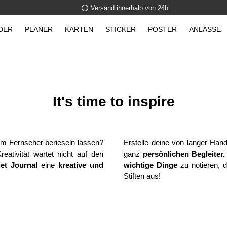
Versand innerhalb von 24h
DER
PLANER
KARTEN
STICKER
POSTER
ANLÄSSE
It's time to inspire
om Fernseher berieseln lassen?
Erstelle deine von langer Han
reativität wartet nicht auf den
ganz
persönlichen Begleiter.
let Journal
eine
kreative und
wichtige Dinge
zu notieren, 
Stiften aus!