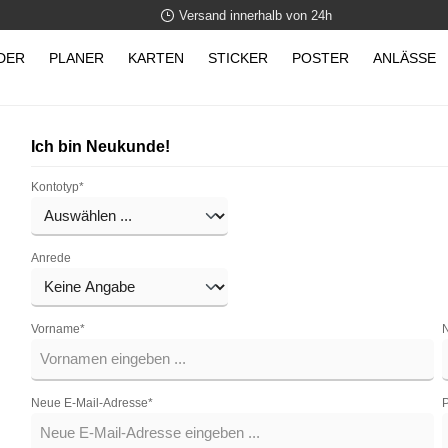
Versand innerhalb von 24h
DER
PLANER
KARTEN
STICKER
POSTER
ANLÄSSE
Ich bin Neukunde!
Kontotyp*
Anrede
Vorname*
Neue E-Mail-Adresse*
P