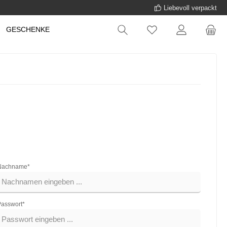
Liebevoll verpackt
GESCHENKE
Nachname*
asswort*