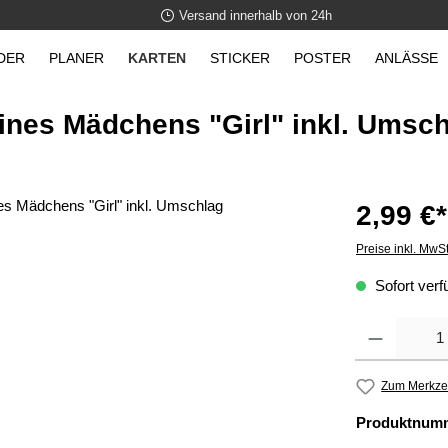
Versand innerhalb von 24h
DER
PLANER
KARTEN
STICKER
POSTER
ANLÄSSE
ines Mädchens "Girl" inkl. Umsc
2,99 €*
Preise inkl. MwS
Sofort verfü
Anzahl
Zum Merkzet
Produktnum