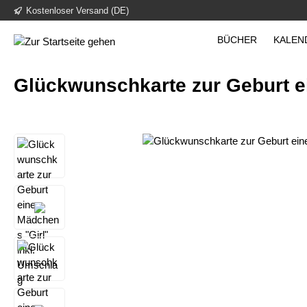
Kostenloser Versand (DE)
inhalt springen
BÜCHER
KALEN
Glückwunschkarte zur Geburt e